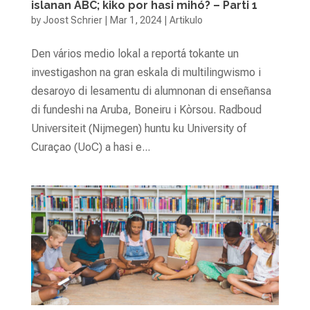
islanan ABC; kiko por hasi mihó? – Parti 1
by
Joost Schrier
|
Mar 1, 2024
|
Artikulo
Den vários medio lokal a reportá tokante un
investigashon na gran eskala di multilingwismo i
desaroyo di lesamentu di alumnonan di enseñansa
di fundeshi na Aruba, Boneiru i Kòrsou. Radboud
Universiteit (Nijmegen) huntu ku University of
Curaçao (UoC) a hasi e...