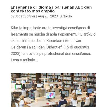
Enseñansa di idioma riba islanan ABC den
konteksto mas amplio
by
Joost Schrier
|
Aug 20, 2023
|
Artikulo
Kiko ta importante ora ta investigá enseñansa di
lesamentu pa mucha di abla Papiamentu? E artíkulo
akí ta skirbí pa Juana Kibbelaar i Amos van
Gelderen i a sali den ‘Didactief’ (15 di ougùstùs
2023); un revista pa profeshonal den enseñansa.
Lesa e artíkulo...