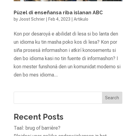
Pùzel di enseñansa riba islanan ABC
by
Joost Schrier
|
Feb 4, 2023
|
Artikulo
Kon por desaroyá e abilidat di lesa si bo lanta den
un idioma ku tin masha poko kos di lesa? Kon por
siña prosesá informashon i atkirí konosementu si
den bo idioma kasi no tin fuente di informashon? I
kon mester funshoná den un komunidat moderno si
den bo mes idioma...
Search
Recent Posts
Taal: brug of barrière?