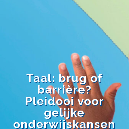
Taal: brug of
barrière?
Pleidooi voor
gelijke
onderwijskansen