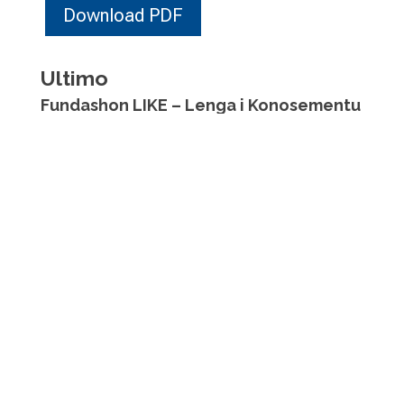
Download PDF
Ultimo
Fundashon LIKE – Lenga i Konosementu
den Enseñansa ta lansa wèpsait
24 Nov, 2023
Fundashon LIKE (Lenga i Konosementu
den Enseñansa): Mes chèns pa tur
mucha
20 Nov, 2023