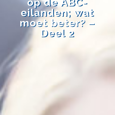
op de ABC-
eilanden; wat
moet beter? –
Deel 2