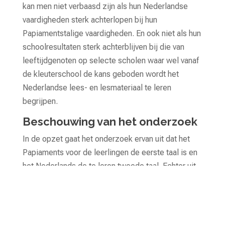
kan men niet verbaasd zijn als hun Nederlandse
vaardigheden sterk achterlopen bij hun
Papiamentstalige vaardigheden. En ook niet als hun
schoolresultaten sterk achterblijven bij die van
leeftijdgenoten op selecte scholen waar wel vanaf
de kleuterschool de kans geboden wordt het
Nederlandse lees- en lesmateriaal te leren
begrijpen.
Beschouwing van het onderzoek
In de opzet gaat het onderzoek ervan uit dat het
Papiaments voor de leerlingen de eerste taal is en
het Nederlands de te leren tweede taal. Echter uit
de beschrijving van de steekproef blijkt dat niet het
geval te zijn: slechts 52.7% van de leerlingen heeft
alleen het Papiaments als thuistaal. Voor een
aanzienlijk deel van de onderzochte leerlingen is